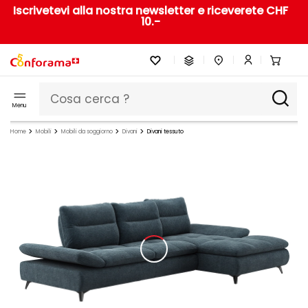
Iscrivetevi alla nostra newsletter e riceverete CHF
10.-
Menu
Home
Mobili
Mobili da soggiorno
Divani
Divani tessuto