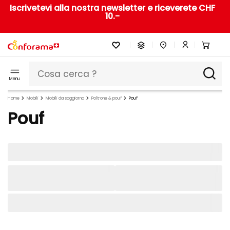
Iscrivetevi alla nostra newsletter e riceverete CHF
10.-
Menu
Home
Mobili
Mobili da soggiorno
Poltrone & pouf
Pouf
Pouf