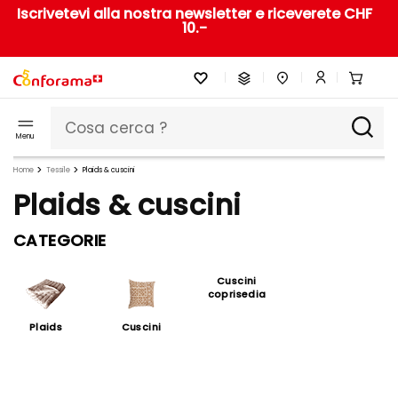
Iscrivetevi alla nostra newsletter e riceverete CHF
10.-
Menu
Home
Tessile
Plaids & cuscini
Plaids & cuscini
CATEGORIE
Cuscini
coprisedia
Plaids
Cuscini