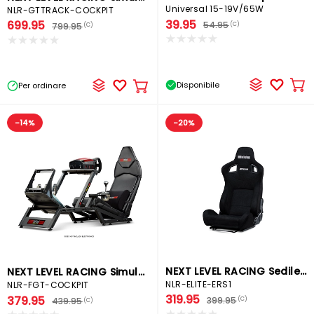
Universal 15-19V/65W
NLR-GTTRACK-COCKPIT
39.95
699.95
54.95
(C)
799.95
(C)
Disponibile
Per ordinare
Ag
Aggiungere
al
al
car
carrello
-14%
-20%
NEXT LEVEL RACING Sedile da corsa
NEXT LEVEL RACING Simulatore di corsa
NLR-ELITE-ERS1
NLR-FGT-COCKPIT
319.95
379.95
399.95
(C)
439.95
(C)