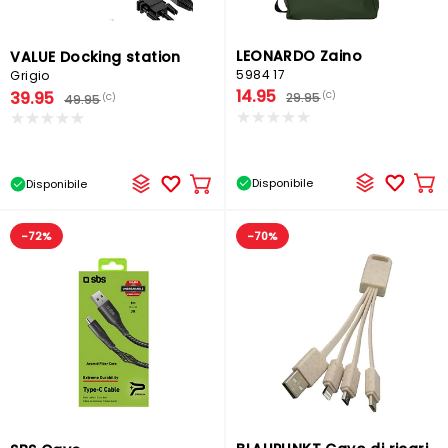
LEONARDO Zaino
VALUE Docking station
5984 17
Grigio
14.95
39.95
29.95
(C)
49.95
(C)
Disponibile
Disponibile
Ag
Aggiungere
al
al
car
carrello
-72%
-70%