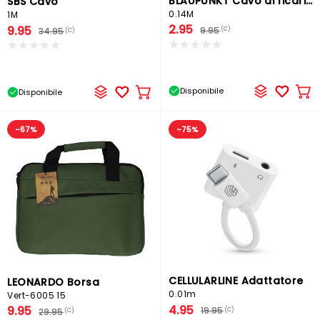
BLAUPUNKT Cavo di ricarica
SBS Cavo
0.14M
1M
2.95
9.95
9.95
(C)
34.95
(C)
Disponibile
Disponibile
Ag
Aggiungere
al
al
car
carrello
-67%
-75%
CELLULARLINE Adattatore
LEONARDO Borsa
0.01m
Vert-6005 15
4.95
9.95
19.95
(C)
29.95
(C)