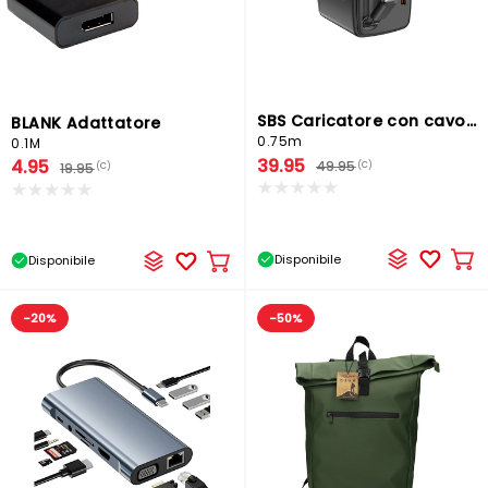
SBS Caricatore con cavo retrattile
BLANK Adattatore
0.75m
0.1M
39.95
4.95
49.95
(C)
19.95
(C)
Disponibile
Disponibile
Ag
Aggiungere
al
al
car
carrello
-20%
-50%