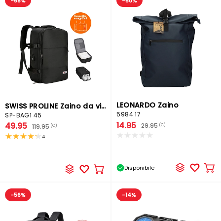
-58%
-50%
LEONARDO Zaino
SWISS PROLINE Zaino da viaggio
5984 17
SP-BAG1 45
14.95
49.95
29.95
(C)
119.95
(C)
4
Disponibile
Ag
Aggiungere
al
al
car
carrello
-56%
-14%