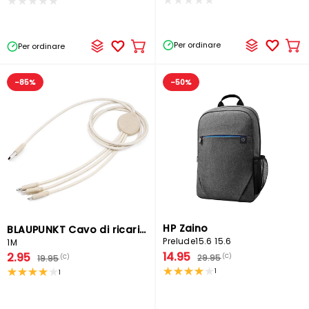
Per ordinare
Per ordinare
Ag
Aggiungere
al
al
car
carrello
-85%
-50%
HP Zaino
BLAUPUNKT Cavo di ricarica
Prelude15.6 15.6
1M
14.95
2.95
29.95
(C)
19.95
(C)
1
1