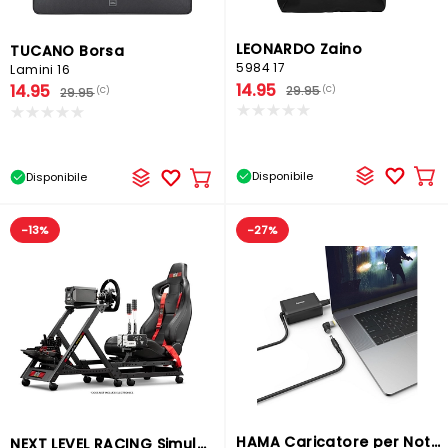
LEONARDO Zaino
TUCANO Borsa
5984 17
Lamini 16
14.95
14.95
29.95
(C)
29.95
(C)
Disponibile
Disponibile
Ag
Aggiungere
al
al
car
carrello
-13%
-27%
HAMA Caricatore per Notebook
NEXT LEVEL RACING Simulatore di corsa