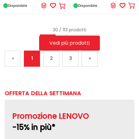
Disponibile
Disponibile
Ag
Aggiungere
al
al
car
carrello
30 / 113 prodotti
Vedi più prodotti
«
1
2
3
»
OFFERTA DELLA SETTIMANA
Promozione LENOVO
-15% in più*