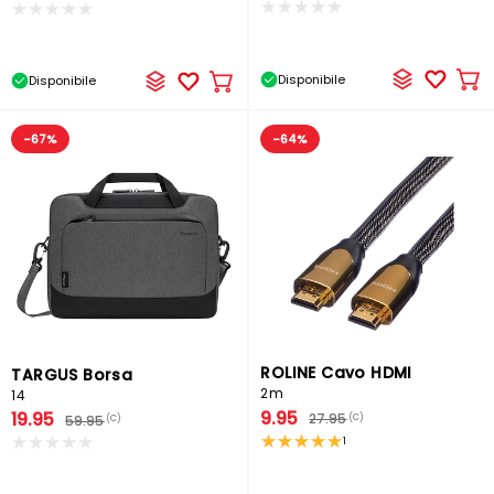
Disponibile
Disponibile
Ag
Aggiungere
al
al
car
carrello
-67%
-64%
ROLINE Cavo HDMI
TARGUS Borsa
2m
14
9.95
19.95
27.95
(C)
59.95
(C)
1