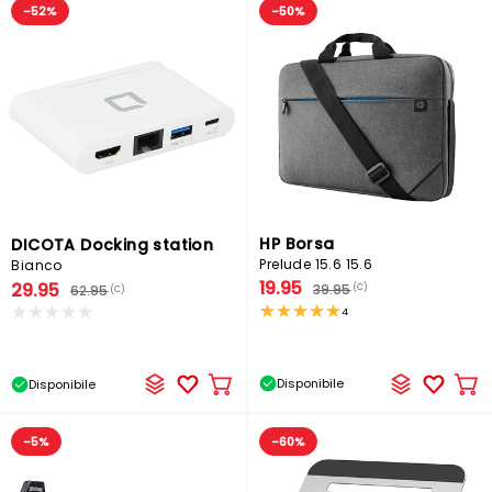
-52%
-50%
HP Borsa
DICOTA Docking station
Prelude 15.6 15.6
Bianco
19.95
29.95
39.95
(C)
62.95
(C)
4
Disponibile
Disponibile
Ag
Aggiungere
al
al
car
carrello
-5%
-60%