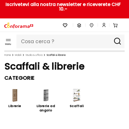
Iscrivetevi alla nostra newsletter e riceverete CHF
10.-
Menu
Home
Mobili
Studio & ufficio
Scaffali & librerie
Scaffali & librerie
CATEGORIE
Librerie
Librerie ad
Scaffali
angolo