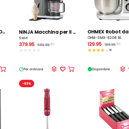
Coltello da carne COMFORT
NINJA Macchina per il gelato
OHM-SMX-6208 8L
Swirl
129.95
379.95
199.95
599.95
(C)
(C)
18
Per ordinare
Disponibile
Aggiungere
Aggiungere
al
al
carrello
carrello
-63%