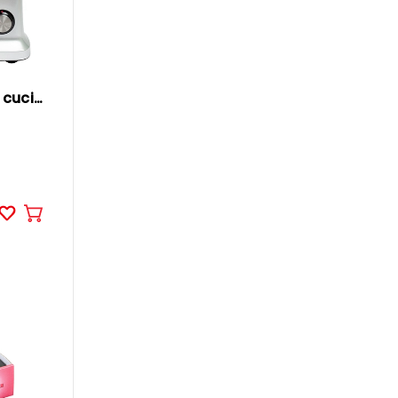
OHMEX Robot da cucina multifunzione
Aggiungere
al
carrello