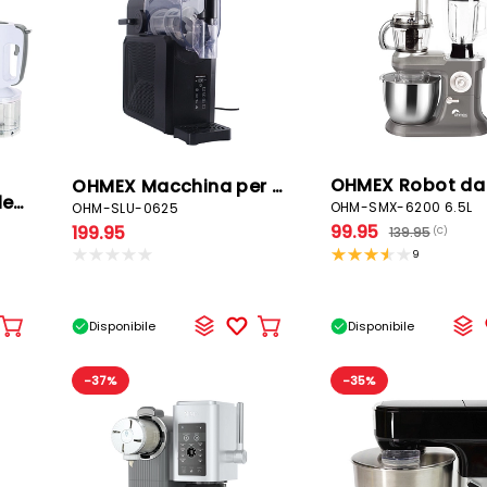
OHMEX Macchina per granita
KOENIG Sbattitore elettrico
OHM-SMX-6200 6.5L
OHM-SLU-0625
99.95
199.95
139.95
(C)
9
Disponibile
Disponibile
Aggiungere
Aggiungere
al
al
carrello
carrello
-37%
-35%