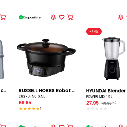
Disponibile
Aggiungere
Aggiungere
al
al
carrello
carrello
-44%
KENWOOD Robot da cucina
RUSSELL HOBBS Robot multi-cottura
HYUNDAI Blender
28270-56 6.5L
POWER MIX 1.5L
69.95
27.95
49.95
(C)
2