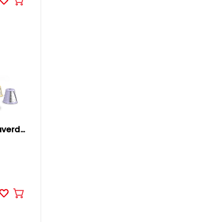
Aggiungere
al
carrello
MOULINEX Affettaverdure
Aggiungere
al
carrello