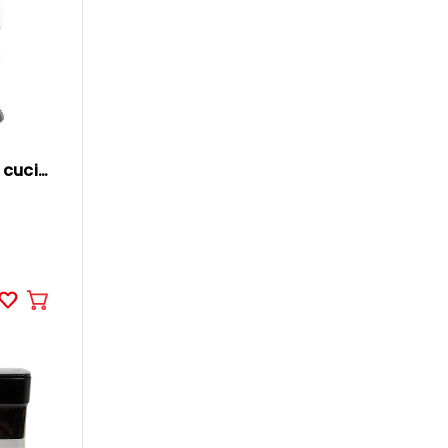
OHMEX Robot da cucina multifunzione
Aggiungere
al
carrello