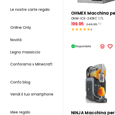
Le nostre carte regalo
OHM-ICE-2418C 1.7L
199.95
249.95
(C)
Online Only
4
Novità
Disponibile
Legno massiccio
Conforama x Minecraft
Confo blog
Vendi il tuo smartphone
Idee regalo