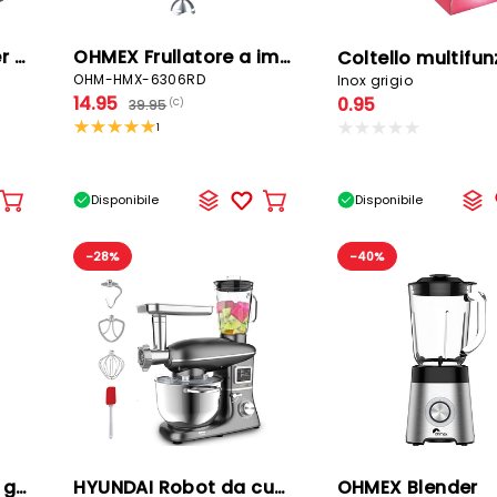
OHMEX Macchina per il ghiaccio
OHMEX Frullatore a immersione
OHM-HMX-6306RD
Inox grigio
14.95
0.95
39.95
(C)
1
Disponibile
Disponibile
Aggiungere
Aggiungere
al
al
carrello
carrello
-28%
-40%
NINJA Macchina per granita
HYUNDAI Robot da cucina
OHMEX Blender