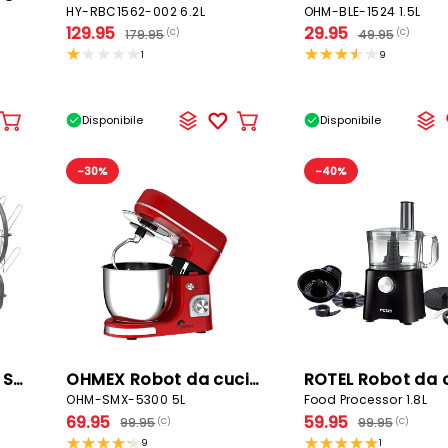
HY-RBC1562-002 6.2L
OHM-BLE-1524 1.5L
129.95
29.95
179.95
49.95
(C)
(C)
1
9
Disponibile
Disponibile
Aggiungere
Aggiungere
al
al
carrello
carrello
-30%
-40%
5 FIVE SIMPLY SMART Scolapiatti KARL
OHMEX Robot da cucina
ROTEL Robot da 
OHM-SMX-5300 5L
Food Processor 1.8L
69.95
59.95
99.95
99.95
(C)
(C)
9
1