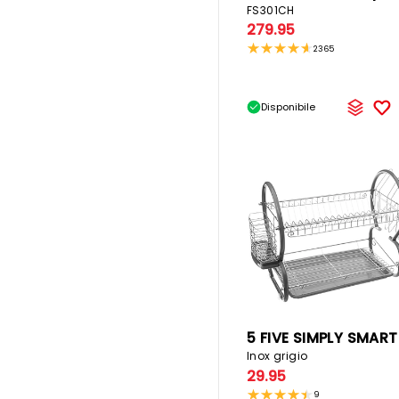
FS301CH
279.95
2365
Disponibile
Inox grigio
29.95
9