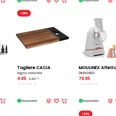
Disponibile
Disponibile
Aggiungere
Aggiungere
al
al
carrello
carrello
-29%
Tagliere CACIA
legno naturale
DK863BE0
4.95
79.95
6.95
(A)
Disponibile
Disponibile
Aggiungere
Aggiungere
al
al
carrello
carrello
-33%