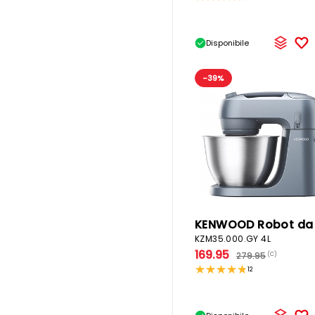
Disponibile
-39%
KZM35.000.GY 4L
169.95
279.95
(C)
12