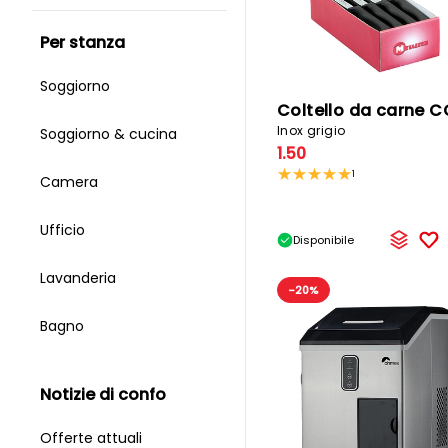
per stanza
Soggiorno
Inox grigio
Soggiorno & cucina
1.50
1
Camera
Ufficio
Disponibile
Lavanderia
-20%
Bagno
notizie di confo
Offerte attuali