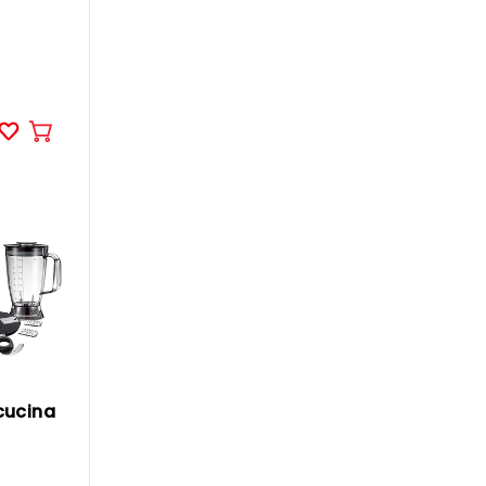
Aggiungere
al
carrello
cucina