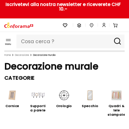
Iscrivetevi alla nostra newsletter e riceverete CHF
10.-
Menu
Home
Decorazione
Decorazione murale
Decorazione murale
CATEGORIE
Cornice
Supporti
Orologio
Specchio
Quadri &
a parete
tele
stampate