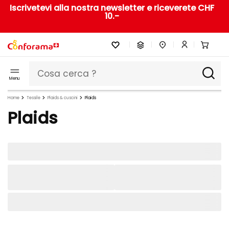
Iscrivetevi alla nostra newsletter e riceverete CHF
10.-
Menu
Home
Tessile
Plaids & cuscini
Plaids
Plaids