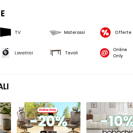
E
TV
Materassi
Offerte
Online
Lavatrici
Tavoli
Only
ALI