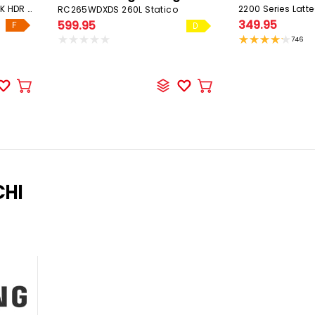
OLED55C58LA, 55''/139cm 4K HDR OLED
2200 Series Latt
RC265WDXDS 260L Statico
349.95
599.95
F
D
746
Aggiungere
Aggiungere
al
al
carrello
carrello
CHI