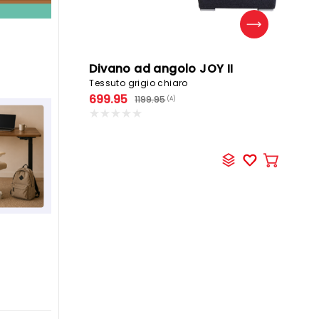
B
Divano ad angolo JOY II
16
Tessuto grigio chiaro
9
699.95
1199.95
(A)
Aggiung
al
carrello