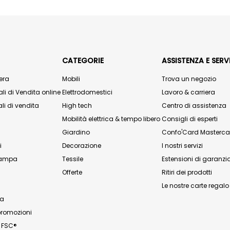
CATEGORIE
ASSISTENZA E SERVI
era
Mobili
Trova un negozio
li di Vendita online
Elettrodomestici
Lavoro & carriera
li di vendita
High tech
Centro di assistenza
Mobilità elettrica & tempo libero
Consigli di esperti
Giardino
Confo'Card Masterca
i
Decorazione
I nostri servizi
stampa
Tessile
Estensioni di garanzi
Offerte
Ritiri dei prodotti
Le nostre carte regalo
za
promozioni
n FSC®