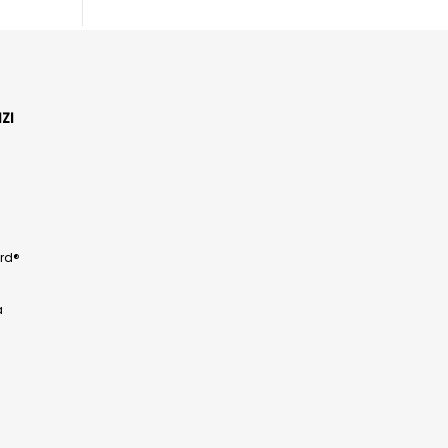
ZI
rd®
a