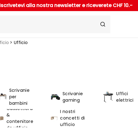
Iscrivetevi alla nostra newsletter e riceverete CHF 10.-
ficio
Ufficio
Scrivanie
Scrivanie
Uffici
per
gaming
elettrici
bambini
Cassettiera
I nostri
&
concetti di
contenitore
ufficio
da ufficio