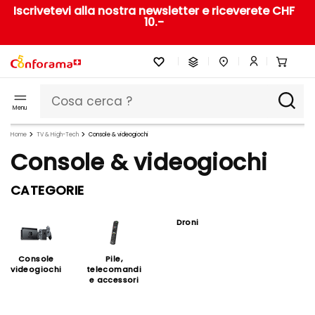
Iscrivetevi alla nostra newsletter e riceverete CHF
10.-
Menu
Home
TV & High-Tech
Console & videogiochi
Console & videogiochi
CATEGORIE
Droni
Console
Pile,
videogiochi
telecomandi
e accessori