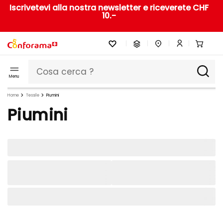
Iscrivetevi alla nostra newsletter e riceverete CHF
10.-
Menu
Home
Tessile
Piumini
Piumini