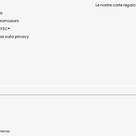
Le nostre carte regalo
za
promozioni
n FSC®
ze sulla privacy
orrenza