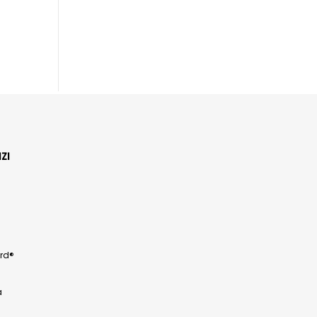
ZI
rd®
a