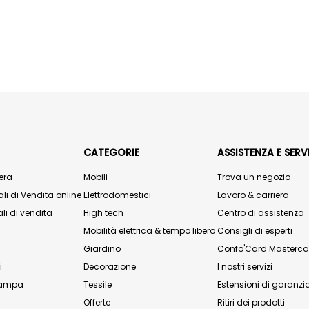
CATEGORIE
ASSISTENZA E SERVI
era
Mobili
Trova un negozio
li di Vendita online
Elettrodomestici
Lavoro & carriera
li di vendita
High tech
Centro di assistenza
Mobilità elettrica & tempo libero
Consigli di esperti
Giardino
Confo'Card Masterca
i
Decorazione
I nostri servizi
stampa
Tessile
Estensioni di garanzi
Offerte
Ritiri dei prodotti