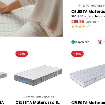
Più varianti disponi
299.95
399.95
(A)
5
Disponibile
-29%
-38%
Più varianti disponibili
IA
CELESTA Materasso SYMPHONY