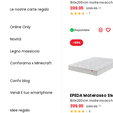
399.95
1299.95
(A)
Le nostre carte regalo
7
Online Only
Disponibile
Novità
-69%
Legno massiccio
Conforama x Minecraft
Confo blog
Vendi il tuo smartphone
399.95
1299.95
(A)
Idee regalo
5