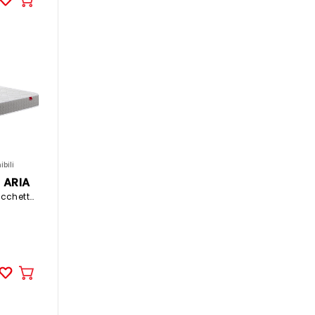
Aggiungere
al
carrello
bili
 ARIA
180x200cm molle insacchettate rigido
Aggiungere
al
carrello