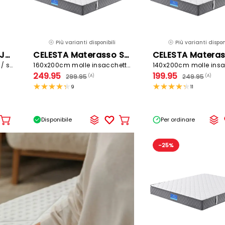
Più varianti disponibili
Più varianti disponi
CELESTA Materasso JUPITER
CELESTA Materasso SYMPHONY
90x200cm gommapiuma / schiuma viscoelastica medio / rigido
160x200cm molle insacchettate / gommapiuma
249.95
199.95
299.95
249.95
(A)
(A)
9
11
Disponibile
Per ordinare
Aggiungere
Aggiungere
al
al
carrello
carrello
-25%