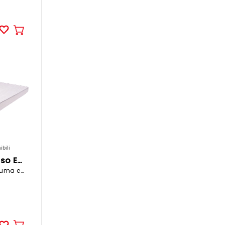
Aggiungere
al
carrello
bili
CELESTA Materasso ECLIPSED
140x200cm gommapiuma equilibrato