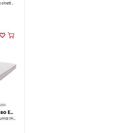
90x200cm molle insacchettate / gommapiuma medio
Aggiungere
al
carrello
bili
CELESTA Materasso EQUINOXE
120x200cm gommapiuma medio