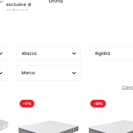
Emma
esclusive di
materassi
Altezza
Rigidità
Marca
Cance
-17%
-20%