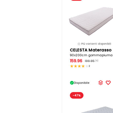
Più varianti disponibili
159.96
199.95
(A)
2
Disponibile
-47%