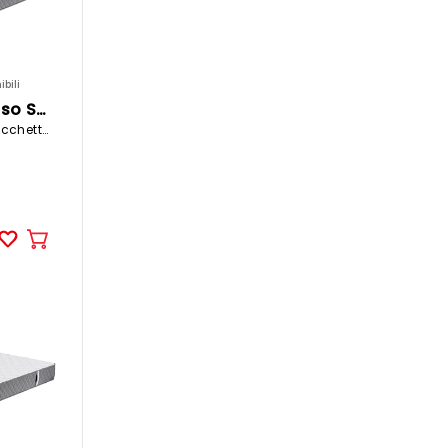
bili
CELESTA Materasso SYMPHONY
140x200cm molle insacchettate / gommapiuma
Aggiungere
al
carrello