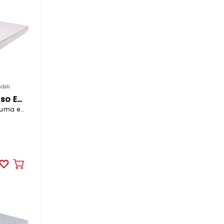
bili
CELESTA Materasso ECLIPSED
160x200cm gommapiuma equilibrato
Aggiungere
al
carrello