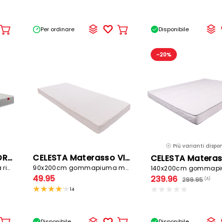
Per ordinare
Disponibile
Aggiungere
Aggiungere
al
al
carrello
carrello
-20%
Più varianti disponi
EPEDA Materasso FIORA
CELESTA Materasso VITA
160x200cm gommapiuma rigido
90x200cm gommapiuma medio
49.95
239.96
299.95
(A)
14
Disponibile
Disponibile