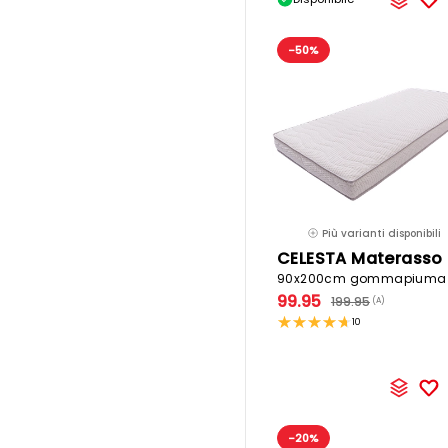
-50%
Più varianti disponibili
99.95
199.95
(A)
10
-20%