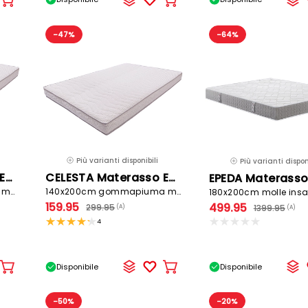
Aggiungere
Aggiungere
al
al
carrello
carrello
-47%
-64%
Più varianti disponibili
Più varianti disponi
CELESTA Materasso EQUINOXE
CELESTA Materasso EQUINOXE
EPEDA Materasso
90x200cm gommapiuma medio
140x200cm gommapiuma medio
159.95
499.95
299.95
1399.95
(A)
(A)
4
Disponibile
Disponibile
Aggiungere
Aggiungere
al
al
carrello
carrello
-50%
-20%