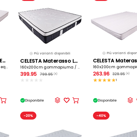
Più varianti disponi
Più varianti disponibili
CELESTA Materasso ECLIPSED
CELESTA Materasso LYS
90x200cm gommapiuma equilibrato
160x200cm gommapiuma / schiuma viscoelastica / schiuma ibrida semirigido
263.96
399.95
329.95
799.95
(A)
(A)
1
Disponibile
Disponibile
Aggiungere
Aggiungere
al
al
carrello
carrello
-20%
-40%