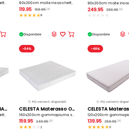
160x200cm molle insacchettate rigido
90x200cm molle insacchettate / gommapiuma
119.95
249.95
169.95
399.95
(A)
(A)
8
Disponibile
Disponibile
Aggiungere
Aggiungere
al
al
carrello
carrello
-54%
-46%
Più varianti disponibili
Più varianti disponi
EPEDA Materasso SMART
CELESTA Materasso ORTHO MICROFIBRE
160x200cm molle insacchettate rigido
160x200cm gommapiuma semirigido
159.95
139.95
349.95
259.95
(A)
(A)
2
5