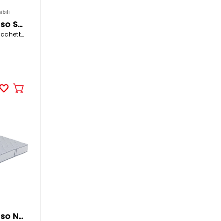
bili
CELESTA Materasso SYMPHONY
180x200cm molle insacchettate / gommapiuma
Aggiungere
al
carrello
CELESTA Materasso NEPTUNE II