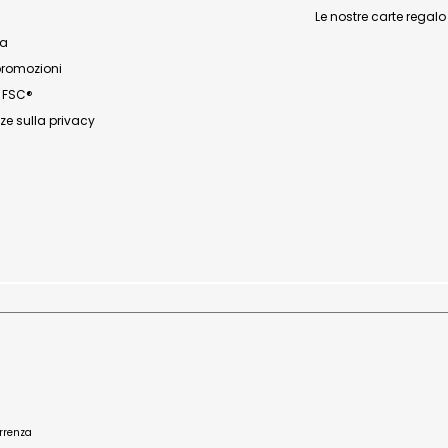
Le nostre carte regalo
za
promozioni
n FSC®
ze sulla privacy
orrenza