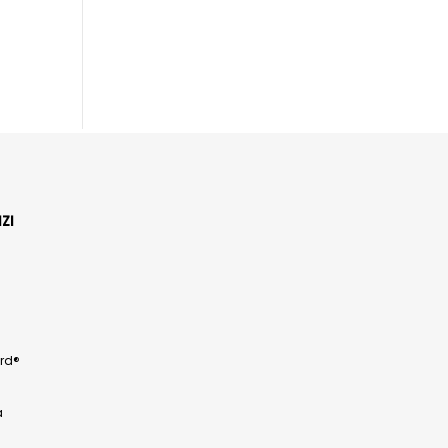
ZI
rd®
a