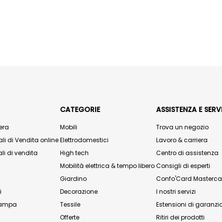
CATEGORIE
ASSISTENZA E SERVI
era
Mobili
Trova un negozio
li di Vendita online
Elettrodomestici
Lavoro & carriera
li di vendita
High tech
Centro di assistenza
Mobilità elettrica & tempo libero
Consigli di esperti
Giardino
Confo'Card Masterca
i
Decorazione
I nostri servizi
stampa
Tessile
Estensioni di garanzi
Offerte
Ritiri dei prodotti