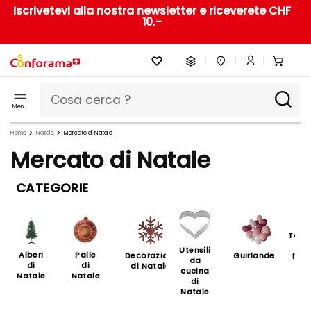
Iscrivetevi alla nostra newsletter e riceverete CHF
10.-
Menu
Home
Natale
Mercato di Natale
Mercato di Natale
CATEGORIE
Tavo
in
Utensili
Alberi
Palle
Decorazioni
Guirlandes
fest
da
di
di
di Natale
cucina
Natale
Natale
di
Natale