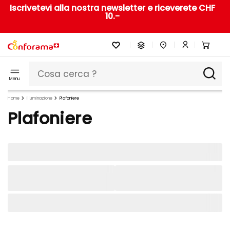
Iscrivetevi alla nostra newsletter e riceverete CHF
10.-
Menu
Home
Illuminazione
Plafoniere
Plafoniere