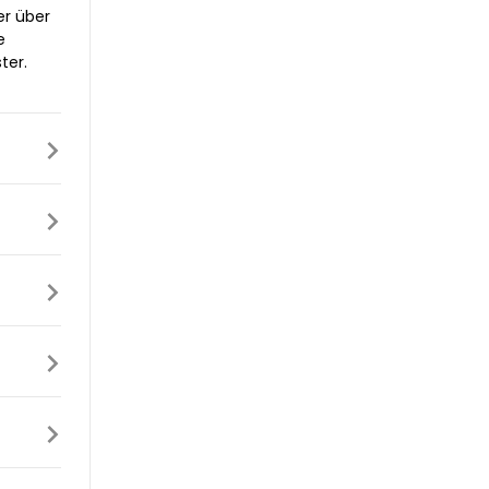
er über
e
ter.