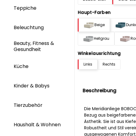
Teppiche
Haupt-Farben
Beige
Dunk
Beleuchtung
Hellgrau
Ro
Beauty, Fitness &
Gesundheit
Winkelausrichtung
Links
Rechts
Küche
Kinder & Babys
Beschreibung
Tierzubehör
Die Meridianliege BOBOC
Bezug aus beigefarbenem
Ästhetik. Sie ist aus Ki
Haushalt & Wohnen
Robustheit und Stil vere
ausgewogenen Komfort, 