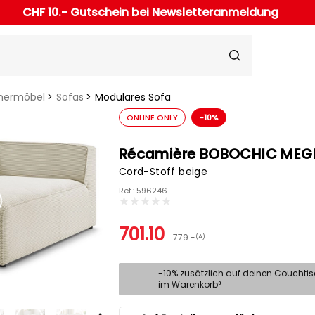
CHF 10.- Gutschein bei Newsletteranmeldung
ermöbel
Sofas
Modulares Sofa
ONLINE ONLY
-10%
Récamière BOBOCHIC MEG
Cord-Stoff beige
Ref.: 596246
701.10
779.-
(A)
-10% zusätzlich auf deinen Couchti
im Warenkorb³