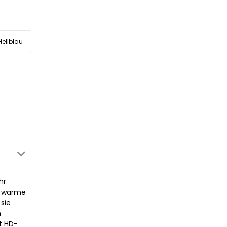
Hellblau
hr
e warme
sie
n
t HD-