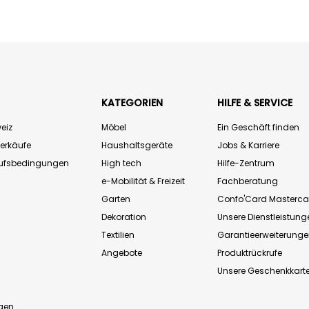
KATEGORIEN
HILFE & SERVICE
eiz
Möbel
Ein Geschäft finden
Verkäufe
Haushaltsgeräte
Jobs & Karriere
aufsbedingungen
High tech
Hilfe-Zentrum
e-Mobilität & Freizeit
Fachberatung
Garten
Confo'Card Masterca
Dekoration
Unsere Dienstleistung
Textilien
Garantieerweiterung
Angebote
Produktrückrufe
Unsere Geschenkkart
n
gen