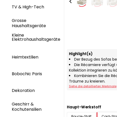
TV & High-Tech
Grosse
Haushaltsgeräte
Kleine
Elektrohaushaltsgeräte
Highlight(s)
Heimtextilien
Der Bezug des Sofas be
Die Récamiere verfügt 
Kollektion integrieren zu k
Bobochic Paris
Kombinieren Sie die Ré
Träume zu kreieren.
Siehe die detaillierten Merkmale
Dekoration
Geschirr &
Haupt-Werkstoff
Kochutensilien
Boucle-Stoff
Cord-Sto