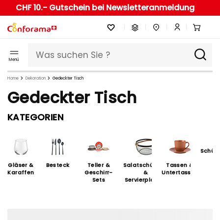
CHF 10.- Gutschein bei Newsletteranmeldung
Menü
Home
Dekoration
Gedeckter Tisch
Gedeckter Tisch
KATEGORIEN
Schüss
Gläser &
Besteck
Teller &
Salatschüsseln
Tassen &
Karaffen
Geschirr-
&
Untertassen
Sets
Servierplatten