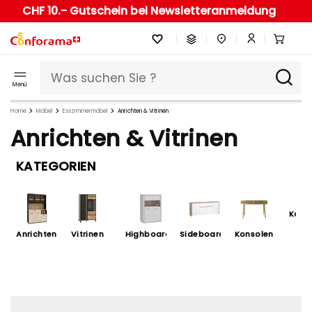
CHF 10.- Gutschein bei Newsletteranmeldung
Menü
Home
Möbel
Esszimmermöbel
Anrichten & Vitrinen
Anrichten & Vitrinen
KATEGORIEN
Kom
Anrichten
Vitrinen
Highboards
Sideboards
Konsolen