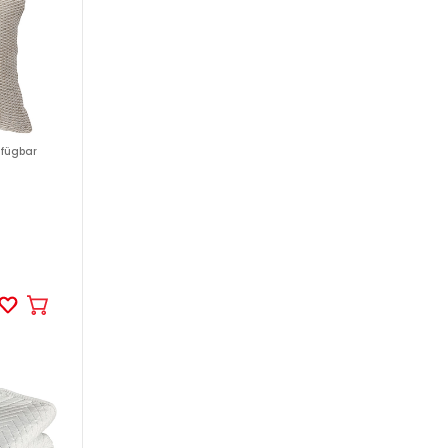
rfügbar
In
den
Warenkorb