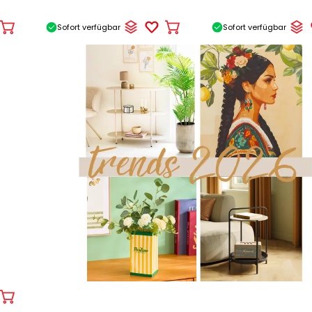
Sofort verfügbar
Sofort verfügbar
In
In
den
den
Warenkorb
Warenkorb
In