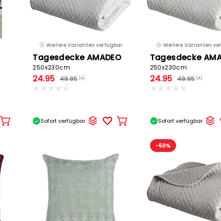
Weitere Varianten verfügbar
Weitere Varianten ve
Tagesdecke AMADEO
Tagesdecke AM
250x230cm
250x230cm
24.95
24.95
49.95
49.95
(A)
(A)
Sofort verfügbar
Sofort verfügbar
In
In
den
den
Warenkorb
Warenkorb
-50%