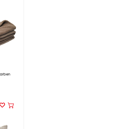
farben
In
den
Warenkorb