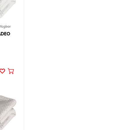
rfügbar
ADEO
In
den
Warenkorb