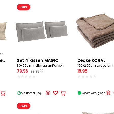
den
Warenkorb
-20%
ar
SWISS HOME STYLE Set 2 Kissen AMBER
Set 4 Kissen MAGIC
Decke KORAL
30x65cm hellgrau unifarben
150x200cm taupe uni
79.96
19.95
99.95
(A)
Auf Bestellung
Sofort verfügbar
In
In
den
den
Warenkorb
Warenkorb
-63%