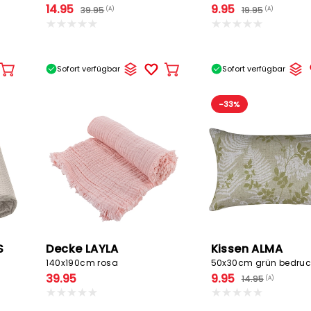
14.95
9.95
39.95
19.95
(A)
(A)
Sofort verfügbar
Sofort verfügbar
In
In
den
den
Warenkorb
Warenkorb
-33%
S
Decke LAYLA
Kissen ALMA
140x190cm rosa
50x30cm grün bedruc
39.95
9.95
14.95
(A)