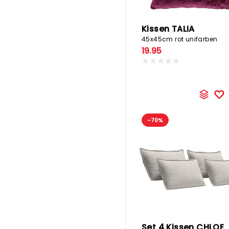
Kissen TALIA
45x45cm rot unifarben
19.95
-70%
Set 4 Kissen CHLOE