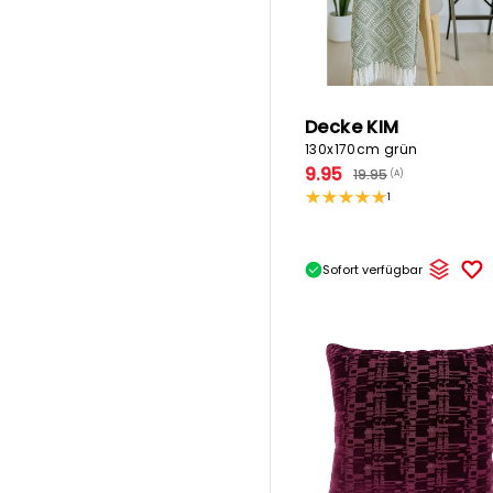
Decke KIM
130x170cm grün
9.95
19.95
(A)
1
Sofort verfügbar