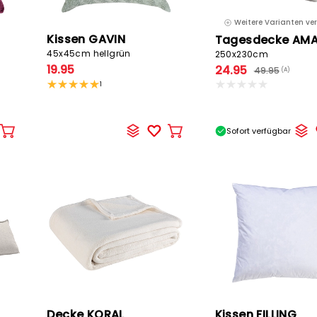
Weitere Varianten ve
Kissen GAVIN
Tagesdecke AM
45x45cm hellgrün
250x230cm
19.95
24.95
49.95
(A)
1
Sofort verfügbar
In
In
den
den
Warenkorb
Warenkorb
Decke KORAL
Kissen FILLING