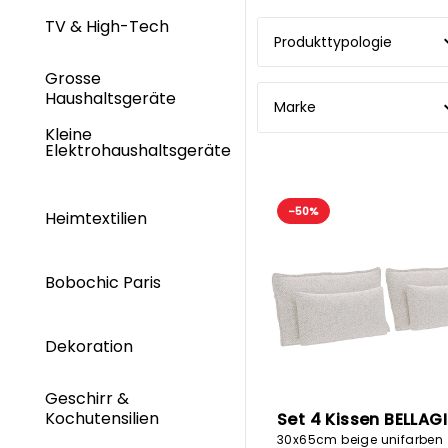
TV & High-Tech
Produkttypologie
Grosse
Haushaltsgeräte
Marke
Kleine
Elektrohaushaltsgeräte
-50%
Heimtextilien
Bobochic Paris
Dekoration
Geschirr &
Kochutensilien
Set 4 Kissen BELLAG
30x65cm beige unifarben