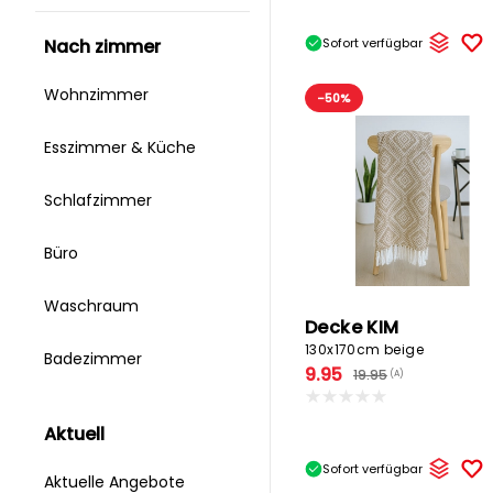
Sofort verfügbar
nach zimmer
Wohnzimmer
-50%
Esszimmer & Küche
Schlafzimmer
Büro
Waschraum
Decke KIM
130x170cm beige
Badezimmer
9.95
19.95
(A)
aktuell
Sofort verfügbar
Aktuelle Angebote