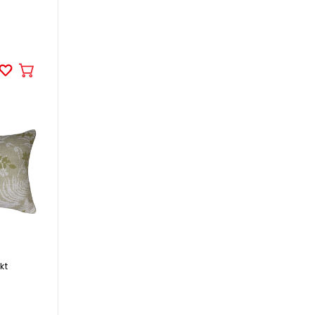
In
den
Warenkorb
kt