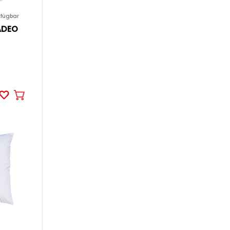
rfügbar
ADEO
In
den
Warenkorb