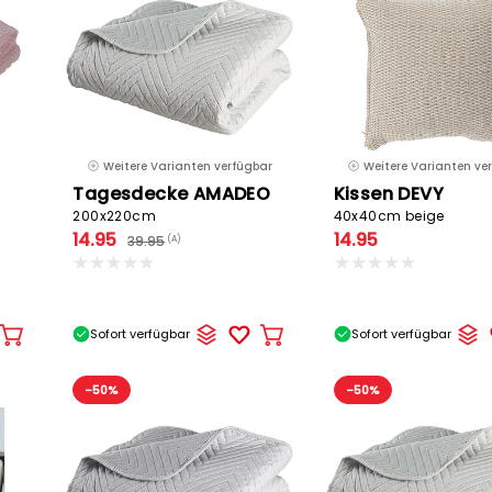
Weitere Varianten verfügbar
Weitere Varianten ve
Tagesdecke AMADEO
Kissen DEVY
200x220cm
40x40cm beige
14.95
14.95
39.95
(A)
Sofort verfügbar
Sofort verfügbar
In
In
den
den
Warenkorb
Warenkorb
-50%
-50%