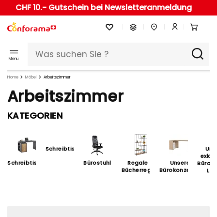
CHF 10.- Gutschein bei Newsletteranmeldung
Menü
Home
Möbel
Arbeitszimmer
Arbeitszimmer
KATEGORIEN
Schreibtischzubehör
Uns
exklu
Schreibtische
Bürostuhl
Regale &
Unsere
Bürom
Bücherregale
Bürokonzepte
Lin