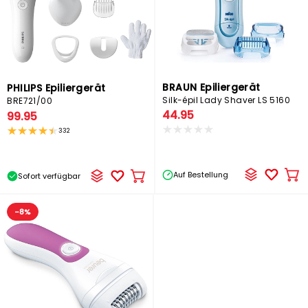
BRAUN Epiliergerät
PHILIPS Epiliergerät
Silk-épil Lady Shaver LS 5160
BRE721/00
44.95
99.95
332
Auf Bestellung
Sofort verfügbar
In
In
de
den
Wa
Warenkorb
-8%