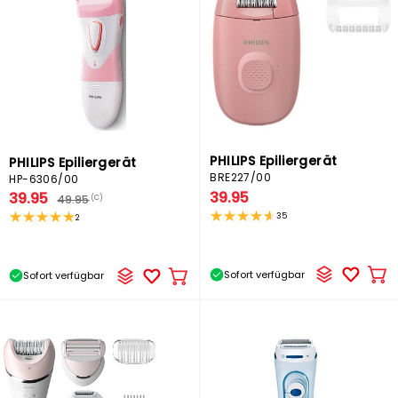
PHILIPS Epiliergerät
PHILIPS Epiliergerät
BRE227/00
HP-6306/00
39.95
39.95
49.95
(C)
35
2
Sofort verfügbar
Sofort verfügbar
In
In
de
den
Wa
Warenkorb