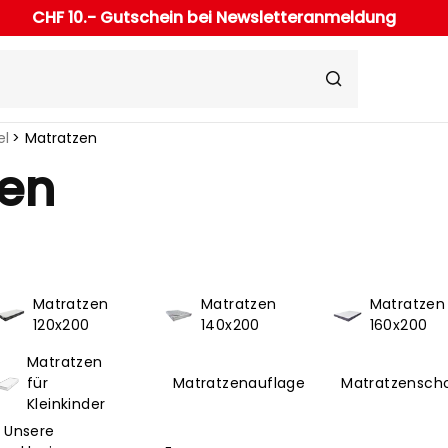
CHF 10.- Gutschein bei Newsletteranmeldung
el
Matratzen
zen
Matratzen
Matratzen
Matratzen
120x200
140x200
160x200
Matratzen
für
Matratzenauflage
Matratzensch
Kleinkinder
Unsere