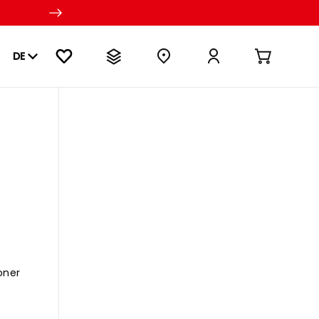
DE
oner