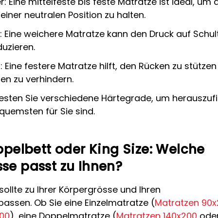
: Eine mittelfeste bis feste Matratze ist ideal, um 
einer neutralen Position zu halten.
: Eine weichere Matratze kann den Druck auf Schul
uzieren.
 Eine festere Matratze hilft, den Rücken zu stütze
en zu verhindern.
Testen Sie verschiedene Härtegrade, um herauszuf
uemsten für Sie sind.
ppelbett oder King Size: Welche
se passt zu Ihnen?
ollte zu Ihrer Körpergrösse und Ihren
assen. Ob Sie eine Einzelmatratze (
Matratzen 90x
200
), eine Doppelmatratze (
Matratzen 140x200
ode