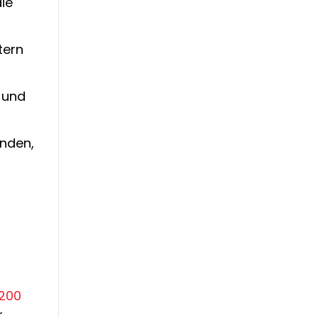
die
tern
n und
inden,
200
r