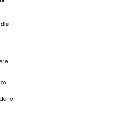
 die
ere
aum
edene