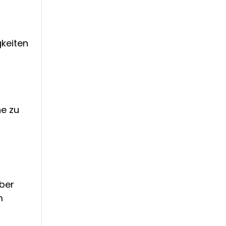
keiten
he zu
uber
m