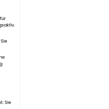
für
saktiv.
 Sie
ine
ig
g
. Sie