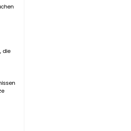
uchen
 die
nissen
ze