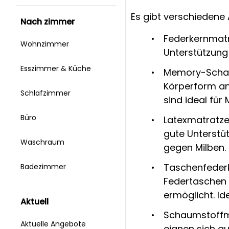
Es gibt verschiedene 
nach zimmer
Federkernmatra
Wohnzimmer
Unterstützung 
Esszimmer & Küche
Memory-Schaum
Körperform an
Schlafzimmer
sind ideal fü
Büro
Latexmatratze
gute Unterstüt
Waschraum
gegen Milben.
Taschenfederk
Badezimmer
Federtaschen 
ermöglicht. Ide
aktuell
Schaumstoffmat
Aktuelle Angebote
eignen sich g