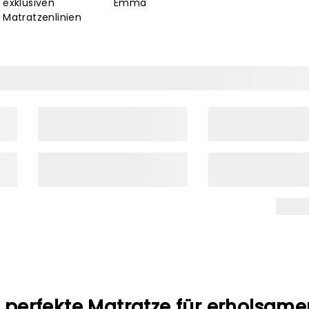
exklusiven
Emma
Matratzenlinien
e perfekte Matratze für erholsame