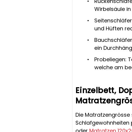
Rückenschläfer
Wirbelsäule in 
Seitenschläfer
und Hüften red
Bauchschläfer:
ein Durchhäng
Probeliegen: 
welche am beq
Einzelbett, Do
Matratzengrös
Die Matratzengrösse s
Schlafgewohnheiten p
oder
Matratzen 120x