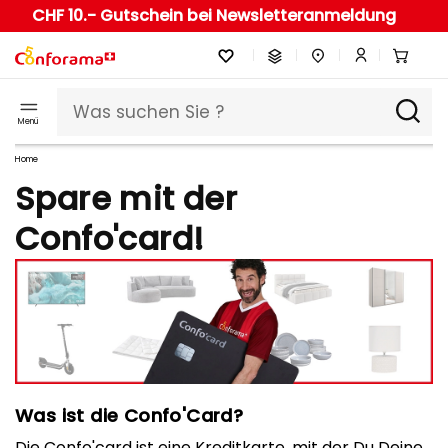
CHF 10.- Gutschein bei Newsletteranmeldung
Menü
Home
Spare mit der
Confo'card!
Was ist die Confo'Card?
Die Confo'card ist eine Kreditkarte, mit der Du Deine