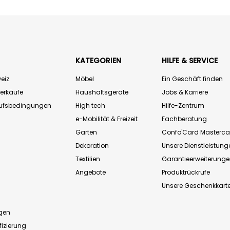
KATEGORIEN
HILFE & SERVICE
eiz
Möbel
Ein Geschäft finden
Verkäufe
Haushaltsgeräte
Jobs & Karriere
aufsbedingungen
High tech
Hilfe-Zentrum
e-Mobilität & Freizeit
Fachberatung
Garten
Confo'Card Masterca
Dekoration
Unsere Dienstleistung
Textilien
Garantieerweiterung
Angebote
Produktrückrufe
Unsere Geschenkkart
n
gen
fizierung