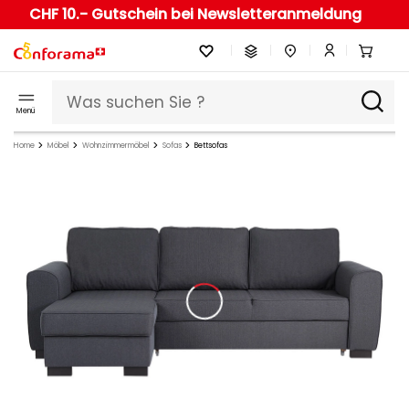
CHF 10.- Gutschein bei Newsletteranmeldung
Menü
Home
Möbel
Wohnzimmermöbel
Sofas
Bettsofas