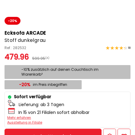
-20%
Ecksofa ARCADE
Stoff dunkelgrau
Ref.: 282532
18
479.96
599.95
(A)
-10% zusätzlich auf deinen Couchtisch im
Warenkorb³
-20%
im Preis inbegriffen
Sofort verfügbar
Lieferung:
ab 3 Tagen
In 15 von 21 Filialen sofort abholbar
Mehr erfahren
Ausstellung in Filiale