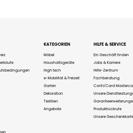
KATEGORIEN
HILFE & SERVICE
eiz
Möbel
Ein Geschäft finden
Verkäufe
Haushaltsgeräte
Jobs & Karriere
aufsbedingungen
High tech
Hilfe-Zentrum
e-Mobilität & Freizeit
Fachberatung
Garten
Confo'Card Masterca
Dekoration
Unsere Dienstleistung
Textilien
Garantieerweiterung
Angebote
Produktrückrufe
Unsere Geschenkkart
n
gen