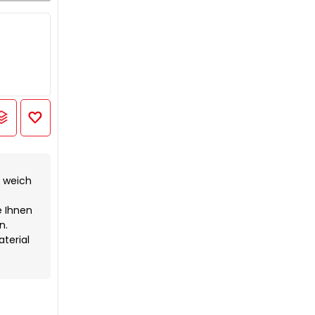
h weich
e Ihnen
n.
terial