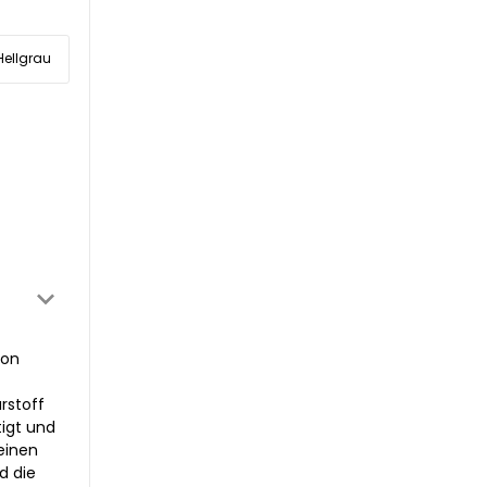
Hellgrau
kon
rstoff
tigt und
einen
d die