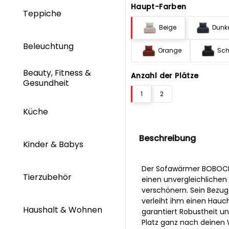
Haupt-Farben
Teppiche
Beige
Dunk
Beleuchtung
Orange
Sch
Beauty, Fitness &
Anzahl der Plätze
Gesundheit
1
2
Küche
Beschreibung
Kinder & Babys
Der Sofawärmer BOBOCHIC
Tierzubehör
einen unvergleichlichen 
verschönern. Sein Bezu
verleiht ihm einen Hauch
Haushalt & Wohnen
garantiert Robustheit u
Platz ganz nach deinen 