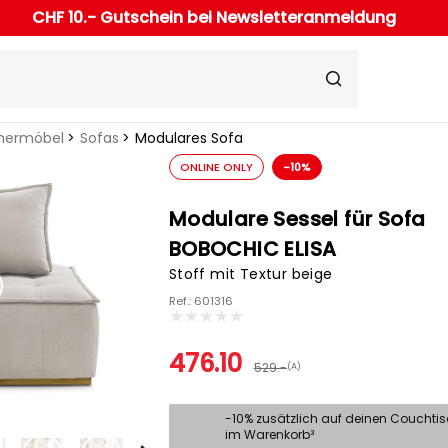
CHF 10.- Gutschein bei Newsletteranmeldung
ermöbel
Sofas
Modulares Sofa
ONLINE ONLY
-10%
Modulare Sessel für Sofa
BOBOCHIC ELISA
Stoff mit Textur beige
Ref.: 601316
476.10
529.-
(A)
-10% zusätzlich auf deinen Couchti
im Warenkorb³