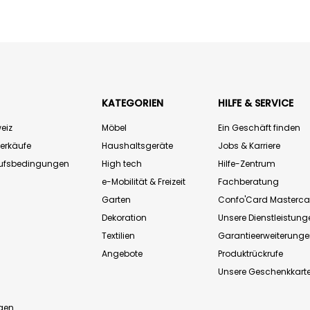
KATEGORIEN
HILFE & SERVICE
eiz
Möbel
Ein Geschäft finden
Verkäufe
Haushaltsgeräte
Jobs & Karriere
aufsbedingungen
High tech
Hilfe-Zentrum
e-Mobilität & Freizeit
Fachberatung
Garten
Confo'Card Masterca
Dekoration
Unsere Dienstleistung
Textilien
Garantieerweiterung
Angebote
Produktrückrufe
Unsere Geschenkkart
n
gen