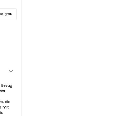
Hellgrau
n Bezug
ser
s, die
% mit
ie