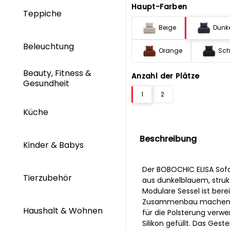
Haupt-Farben
Teppiche
Beige
Dunk
Beleuchtung
Orange
Sch
Beauty, Fitness &
Anzahl der Plätze
Gesundheit
1
2
Küche
Beschreibung
Kinder & Babys
Der BOBOCHIC ELISA Sof
Tierzubehör
aus dunkelblauem, strukt
Modulare Sessel ist ber
Zusammenbau machen mus
Haushalt & Wohnen
für die Polsterung verw
Silikon gefüllt. Das Ges