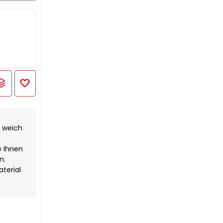
h weich
e Ihnen
n.
terial