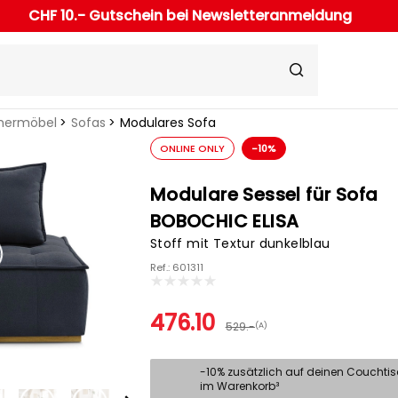
CHF 10.- Gutschein bei Newsletteranmeldung
ermöbel
Sofas
Modulares Sofa
ONLINE ONLY
-10%
Modulare Sessel für Sofa
BOBOCHIC ELISA
Stoff mit Textur dunkelblau
Ref.: 601311
476.10
529.-
(A)
-10% zusätzlich auf deinen Couchti
im Warenkorb³