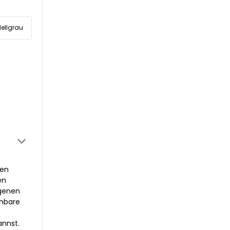
Hellgrau
gen
en
ogenen
hmbare
annst.