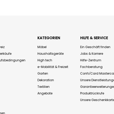
KATEGORIEN
HILFE & SERVICE
eiz
Möbel
Ein Geschäft finden
Verkäufe
Haushaltsgeräte
Jobs & Karriere
aufsbedingungen
High tech
Hilfe-Zentrum
e-Mobilität & Freizeit
Fachberatung
Garten
Confo'Card Masterca
Dekoration
Unsere Dienstleistung
Textilien
Garantieerweiterung
Angebote
Produktrückrufe
Unsere Geschenkkart
n
gen