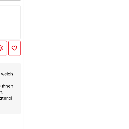
h weich
e Ihnen
n.
terial