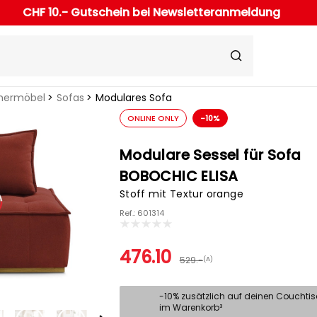
CHF 10.- Gutschein bei Newsletteranmeldung
ermöbel
Sofas
Modulares Sofa
ONLINE ONLY
-10%
Modulare Sessel für Sofa
BOBOCHIC ELISA
Stoff mit Textur orange
Ref.: 601314
476.10
529.-
(A)
-10% zusätzlich auf deinen Couchti
im Warenkorb³