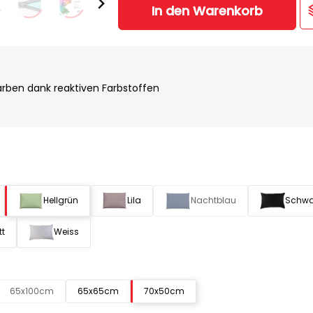
In den Warenkorb
rben dank reaktiven Farbstoffen
Hellgrün
Lila
Nachtblau
Schwa
tt
Weiss
65x100cm
65x65cm
70x50cm