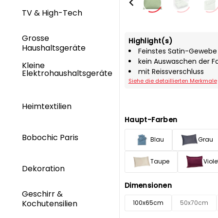
TV & High-Tech
Grosse
Highlight(s)
Haushaltsgeräte
Feinstes Satin-Gewebe
kein Auswaschen der Fa
Kleine
mit Reissverschluss
Elektrohaushaltsgeräte
Siehe die detaillierten Merkmale
Heimtextilien
Haupt-Farben
Bobochic Paris
Blau
Grau
Taupe
Viole
Dekoration
Dimensionen
Geschirr &
Kochutensilien
100x65cm
50x70cm