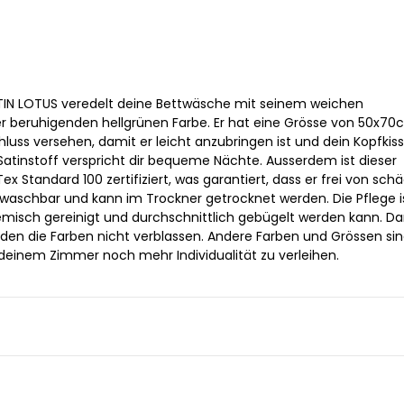
TIN LOTUS veredelt deine Bettwäsche mit seinem weichen
r beruhigenden hellgrünen Farbe. Er hat eine Grösse von 50x7
hluss versehen, damit er leicht anzubringen ist und dein Kopfkis
r Satinstoff verspricht dir bequeme Nächte. Ausserdem ist dieser
 Standard 100 zertifiziert, was garantiert, dass er frei von sch
60° waschbar und kann im Trockner getrocknet werden. Die Pflege i
emisch gereinigt und durchschnittlich gebügelt werden kann. Da
rden die Farben nicht verblassen. Andere Farben und Grössen si
 deinem Zimmer noch mehr Individualität zu verleihen.