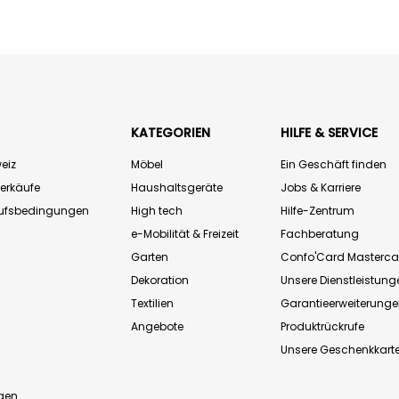
KATEGORIEN
HILFE & SERVICE
eiz
Möbel
Ein Geschäft finden
Verkäufe
Haushaltsgeräte
Jobs & Karriere
aufsbedingungen
High tech
Hilfe-Zentrum
e-Mobilität & Freizeit
Fachberatung
Garten
Confo'Card Masterca
Dekoration
Unsere Dienstleistung
Textilien
Garantieerweiterung
Angebote
Produktrückrufe
Unsere Geschenkkart
n
gen