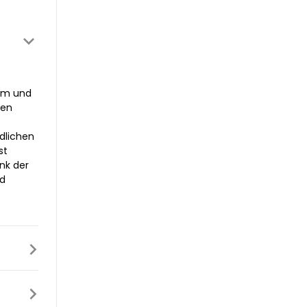
0cm und
sen
ädlichen
st
nk der
nd