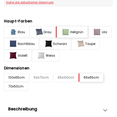
Siehe die detaillierten Merkmale
Haupt-Farben
Blau
Grau
Hellgrün
Lila
Nachtblau
Schwarz
Taupe
Violett
Weiss
Dimensionen
100x65cm
50x70cm
65x100cm
65x65cm
70x50cm
Beschreibung