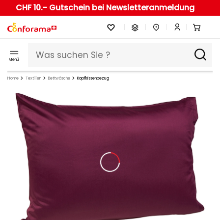
CHF 10.- Gutschein bei Newsletteranmeldung
Menü
Home
Textilien
Bettwäsche
Kopfkissenbezug