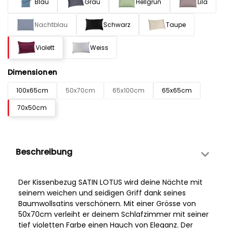
Blau
Grau
Hellgrün
Lila
Nachtblau
Schwarz
Taupe
Violett
Weiss
Dimensionen
100x65cm
50x70cm
65x100cm
65x65cm
70x50cm
Beschreibung
Der Kissenbezug SATIN LOTUS wird deine Nächte mit
seinem weichen und seidigen Griff dank seines
Baumwollsatins verschönern. Mit einer Grösse von
50x70cm verleiht er deinem Schlafzimmer mit seiner
tief violetten Farbe einen Hauch von Eleganz. Der