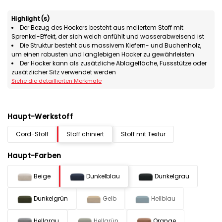
Highlight(s)
Der Bezug des Hockers besteht aus meliertem Stoff mit
Sprenkel-Effekt, der sich weich anfühlt und wasserabweisend ist
Die Struktur besteht aus massivem Kiefern- und Buchenholz,
um einen robusten und langlebigen Hocker zu gewährleisten
Der Hocker kann als zusätzliche Ablagefläche, Fussstütze oder
zusätzlicher Sitz verwendet werden
Siehe die detaillierten Merkmale
Haupt-Werkstoff
Cord-Stoff
Stoff chiniert
Stoff mit Textur
Haupt-Farben
Beige
Dunkelblau
Dunkelgrau
Dunkelgrün
Gelb
Hellblau
Hellgrau
Hellgrün
Orange