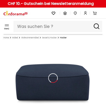
CHF 10.- Gutschein bei Newsletteranmeldung
Menü
Home
Möbel
Wohnzimmermöbel
Sessel & Hocker
Hocker