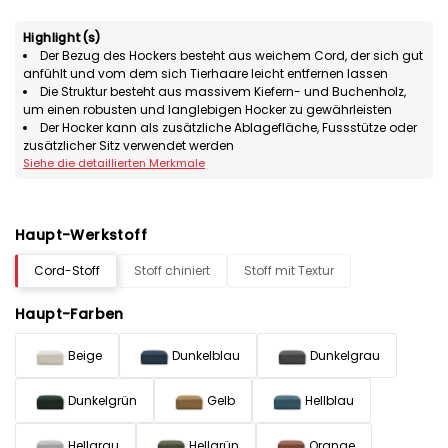
Highlight(s)
Der Bezug des Hockers besteht aus weichem Cord, der sich gut
anfühlt und vom dem sich Tierhaare leicht entfernen lassen
Die Struktur besteht aus massivem Kiefern- und Buchenholz,
um einen robusten und langlebigen Hocker zu gewährleisten
Der Hocker kann als zusätzliche Ablagefläche, Fussstütze oder
zusätzlicher Sitz verwendet werden
Siehe die detaillierten Merkmale
Haupt-Werkstoff
Cord-Stoff
Stoff chiniert
Stoff mit Textur
Haupt-Farben
Beige
Dunkelblau
Dunkelgrau
Dunkelgrün
Gelb
Hellblau
Hellgrau
Hellgrün
Orange