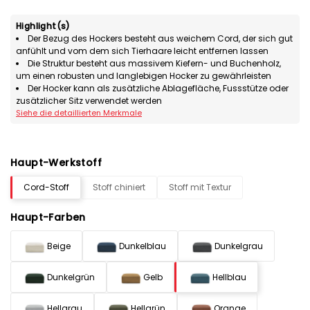
Highlight(s)
Der Bezug des Hockers besteht aus weichem Cord, der sich gut
anfühlt und vom dem sich Tierhaare leicht entfernen lassen
Die Struktur besteht aus massivem Kiefern- und Buchenholz,
um einen robusten und langlebigen Hocker zu gewährleisten
Der Hocker kann als zusätzliche Ablagefläche, Fussstütze oder
zusätzlicher Sitz verwendet werden
Siehe die detaillierten Merkmale
Haupt-Werkstoff
Cord-Stoff
Stoff chiniert
Stoff mit Textur
Haupt-Farben
Beige
Dunkelblau
Dunkelgrau
Dunkelgrün
Gelb
Hellblau
Hellgrau
Hellgrün
Orange