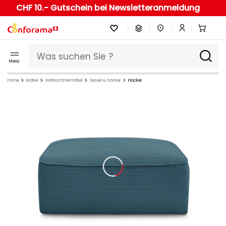
CHF 10.- Gutschein bei Newsletteranmeldung
Menü
Home
Möbel
Wohnzimmermöbel
Sessel & Hocker
Hocker