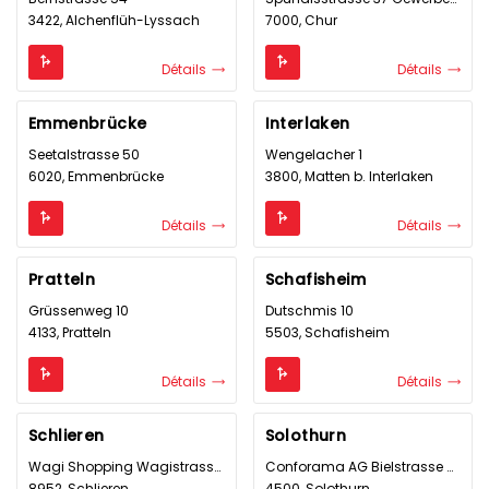
3422, Alchenflüh-Lyssach
7000, Chur
Détails
Détails
Emmenbrücke
Interlaken
Seetalstrasse 50
Wengelacher 1
6020, Emmenbrücke
3800, Matten b. Interlaken
Détails
Détails
Pratteln
Schafisheim
Grüssenweg 10
Dutschmis 10
4133, Pratteln
5503, Schafisheim
Détails
Détails
Schlieren
Solothurn
Wagi Shopping Wagistrasse 20
Conforama AG Bielstrasse 50
8952, Schlieren
4500, Solothurn