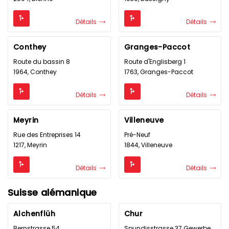
Détails
Détails
Conthey
Granges-Paccot
Route du bassin 8
Route d'Englisberg 1
1964, Conthey
1763, Granges-Paccot
Détails
Détails
Meyrin
Villeneuve
Rue des Entreprises 14
Pré-Neuf
1217, Meyrin
1844, Villeneuve
Détails
Détails
Suisse alémanique
Alchenflüh
Chur
Bernstrasse 54
Spundisstrasse 37 Gewerbezone Spundisstrasse