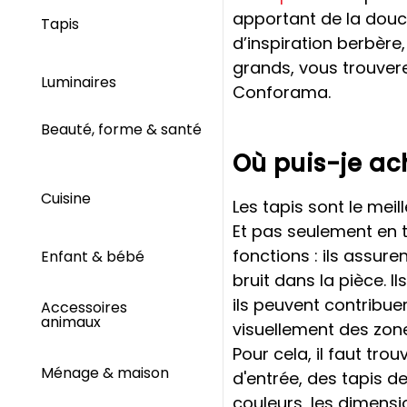
apportant de la douc
Tapis
d’inspiration berbèr
grands, vous trouver
Luminaires
Conforama.
Beauté, forme & santé
Où puis-je ach
Cuisine
Les tapis sont le mei
Et pas seulement en t
fonctions : ils assur
Enfant & bébé
bruit dans la pièce. I
ils peuvent contribue
Accessoires
animaux
visuellement des zone
Pour cela, il faut tro
Ménage & maison
d'entrée, des tapis d
couleurs, les dimensio