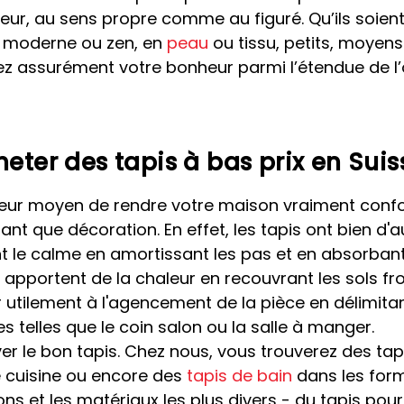
eur, au sens propre comme au figuré. Qu’ils soien
e, moderne ou zen, en
peau
ou tissu, petits, moyens
ez assurément votre bonheur parmi l’étendue de l’
eter des tapis à bas prix en Suis
lleur moyen de rendre votre maison vraiment confo
ant que décoration. En effet, les tapis ont bien d'a
ent le calme en amortissant les pas et en absorbant
ls apportent de la chaleur en recouvrant les sols fro
r utilement à l'agencement de la pièce en délimita
s telles que le coin salon ou la salle à manger.
uver le bon tapis. Chez nous, vous trouverez des tap
e cuisine ou encore des
tapis de bain
dans les form
ns et les matériaux les plus divers - du tapis pour