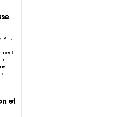
sse
r ? La
omment
en
aux
ns
on et