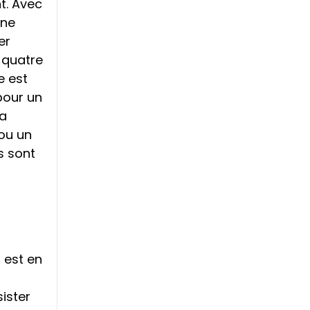
t. Avec
une
er
 quatre
e est
pour un
la
 ou un
s sont
 est en
sister