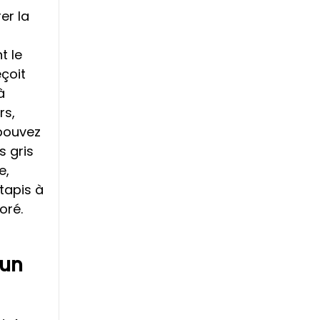
er la
t le
eçoit
à
rs,
pouvez
s gris
e,
tapis à
oré.
 un