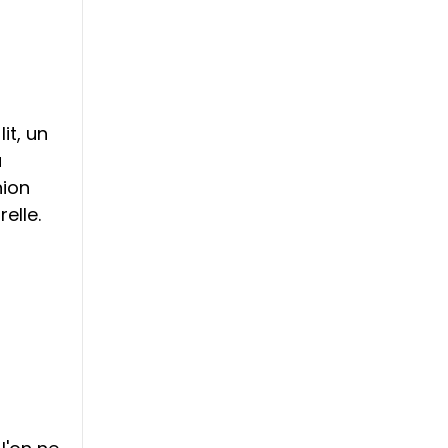
it, un
a
nion
elle.