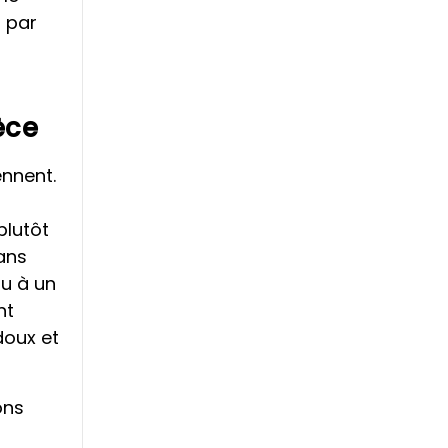
t par
èce
ennent.
plutôt
Dans
ou à un
nt
doux et
ons