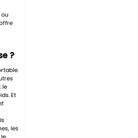
t
 ou
offre
se ?
rtable.
utres
 le
ids. Et
nt
is
es, les
 le