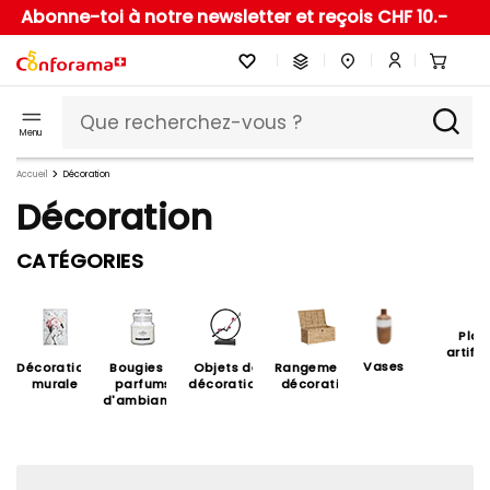
Abonne-toi à notre newsletter et reçois CHF 10.-
Menu
Accueil
Décoration
Décoration
CATÉGORIES
Plan
artific
Vases
Décoration
Bougies &
Objets de
Rangements
murale
parfums
décoration
décoratifs
d'ambiance