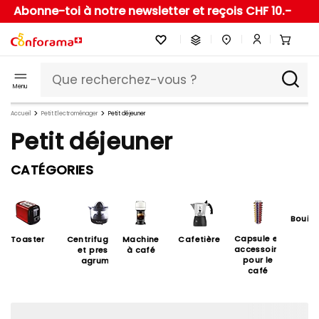
Abonne-toi à notre newsletter et reçois CHF 10.-
Menu
Accueil
Petit Electroménager
Petit déjeuner
Petit déjeuner
CATÉGORIES
Bouillo
Capsule et
Toaster
Centrifugeuses
Machine
Cafetières
accessoire
et presses
à café
pour le
agrumes
café