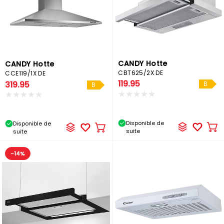
CANDY Hotte
CANDY Hotte
CBT625/2X DE
CCE119/1X DE
119.95
319.95
B
B
Disponible de
Disponible de
Ajo
Ajouter
suite
suite
au
au
pa
panier
-14%