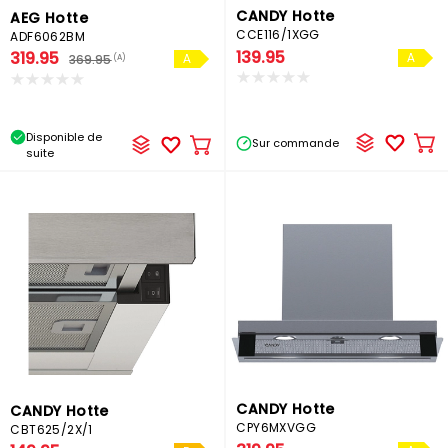
CANDY Hotte
AEG Hotte
CCE116/1XGG
ADF6062BM
139.95
319.95
A
369.95
(A)
A
Disponible de
Sur commande
Ajo
Ajouter
suite
au
au
pa
panier
CANDY Hotte
CANDY Hotte
CPY6MXVGG
CBT625/2X/1