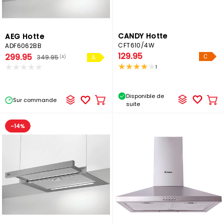
CANDY Hotte
AEG Hotte
CFT610/4W
ADF6062BB
129.95
299.95
C
349.95
(A)
A
1
Disponible de
Sur commande
Ajo
Ajouter
suite
au
au
pa
panier
-14%