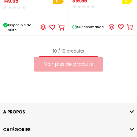
319.95
149.95
A
B
Disponible de
Sur commande
Ajo
Ajouter
suite
au
au
pa
panier
10 / 10 produits
Voir plus de produits
A PROPOS
CATÉGORIES