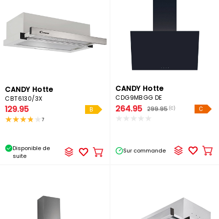
CANDY Hotte
CANDY Hotte
CDG9MBGG DE
CBT6130/3X
264.95
129.95
299.95
(C)
C
B
7
Disponible de
Sur commande
Ajo
Ajouter
suite
au
au
pa
panier