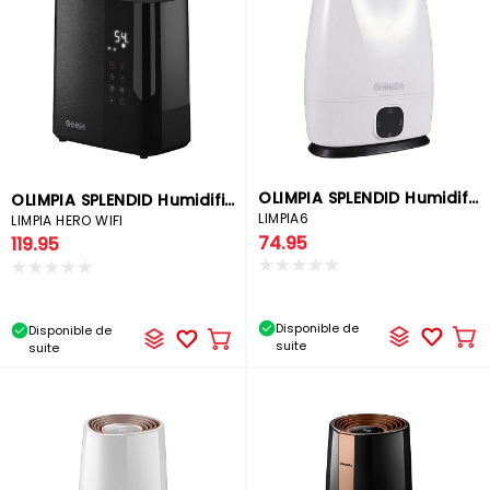
OLIMPIA SPLENDID Humidificateur multifonctions
OLIMPIA SPLENDID Humidificateur multifonctions
LIMPIA6
LIMPIA HERO WIFI
74.95
119.95
Disponible de
Disponible de
Ajo
Ajouter
suite
suite
au
au
pa
panier