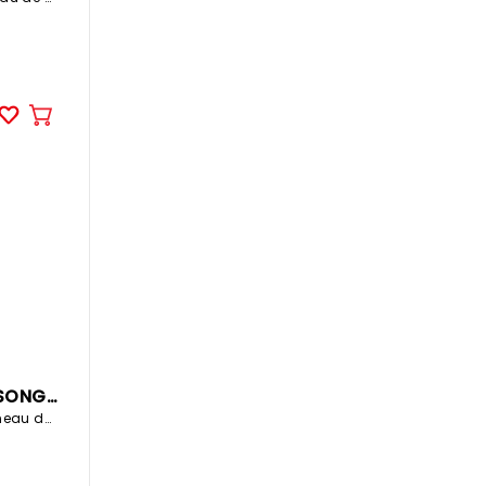
Ajouter
au
panier
Etagère d'angle SONGMICS RUSTIK
38.3x28.8x139cm panneau de particules