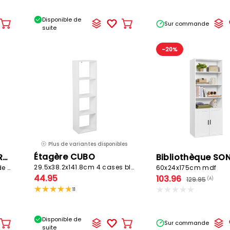
Disponible de
Sur commande
Ajouter
Ajouter
suite
au
au
panier
panier
-20%
Plus de variantes disponibles
Étagère CUBO
SONGMICS Etagère RUSTIK
29.5x38.2x141.8cm 4 cases blanc
60x23.8x139cm panneau de particules mélamine
60x24x175cm mdf
44.95
103.96
129.95
(A)
11
Disponible de
Sur commande
Ajouter
Ajouter
suite