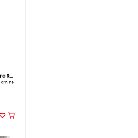
au
panier
SONGMICS Etagère RUSTIK
lamine
Ajouter
au
panier