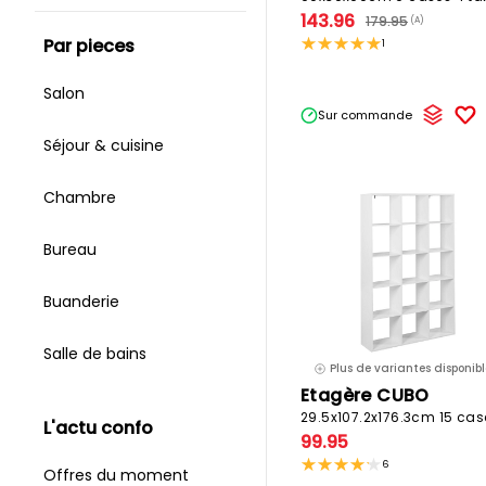
143.96
179.95
(A)
par pieces
1
Salon
Sur commande
Séjour & cuisine
Chambre
Bureau
Buanderie
Salle de bains
Plus de variantes disponibl
Etagère CUBO
l'actu confo
99.95
6
Offres du moment