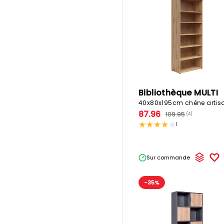
Bibliothèque MULTI
40x80x195cm chêne artis
87.96
109.95
(A)
1
Sur commande
-35%