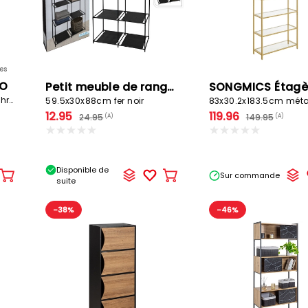
es
LO
Petit meuble de rangement ARMARIO
77x30x185cm 10 cases anthracite
59.5x30x88cm fer noir
83x30.2x183.5cm méta
12.95
119.96
24.95
149.95
(A)
(A)
Disponible de
Sur commande
Ajouter
Ajouter
suite
au
au
panier
panier
-38%
-46%