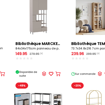
Bibliothèque MARCKERIC CAMPOS
Bibliothèque TE
an
84x34x175cm panneau de particules
149.95
239.96
279.95
299.95
(A)
(A)
Disponible de
Sur commande
Ajouter
Ajouter
suite
au
au
panier
panier
-48%
-20%