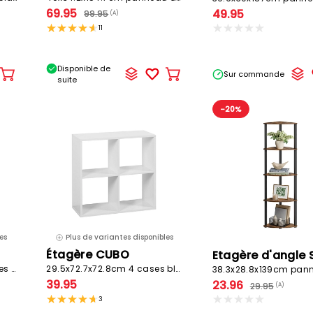
69.95
49.95
99.95
(A)
11
Disponible de
Sur commande
Ajouter
Ajouter
suite
au
au
panier
panier
-20%
es
Plus de variantes disponibles
Étagère CUBO
29.5x107.2x176.3cm 15 cases blanc
29.5x72.7x72.8cm 4 cases blanc
39.95
23.96
29.95
(A)
3