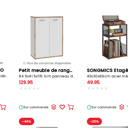
au
au
panier
panier
es
Plus de variantes disponibles
SO
Petit meuble de rangement FLEX OFFICE
40x32.4x175cm 4 cases 4 tablars blanc
84.5x41.5x115.1cm panneau de particules blanc
43x30x69cm acier mé
129.95
49.95
Sur commande
Sur commande
Ajouter
Ajouter
au
au
panier
panier
-46%
-20%