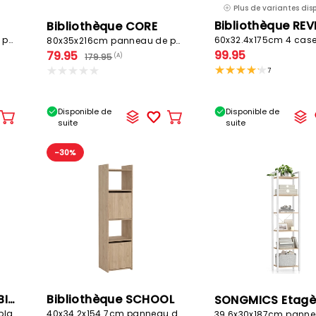
Plus de variantes disp
Bibliothèque RE
Bibliothèque CORE
60x24x175cm panneau de particules
80x35x216cm panneau de particules
99.95
79.95
179.95
(A)
7
Disponible de
Disponible de
Ajouter
Ajouter
suite
suite
au
au
panier
panier
-30%
Étagère MINECRAFT BIOME
Bibliothèque SCHOOL
90x30x90cm 9 cases 4 tablars gris
40x34.2x154.7cm panneau de particules