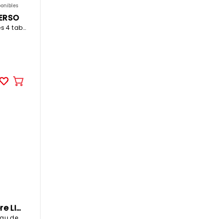
onibles
VERSO
60x32.4x175cm 4 cases 4 tablars blanc
Ajouter
au
panier
SONGMICS Etagère LIGHTY
39.6x30x187cm panneau de particules mélamine