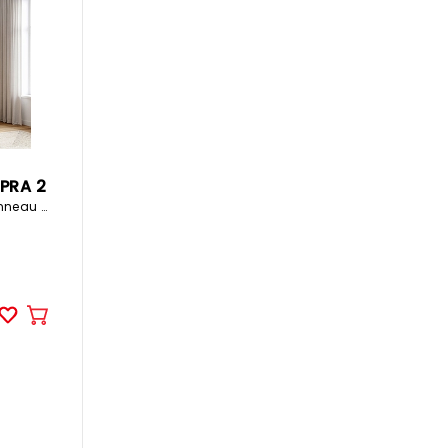
MPRA 2
73.7x34.8x216.7cm panneau de particules
Ajouter
au
panier