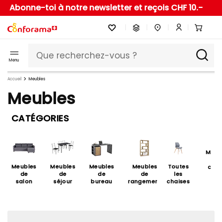
Abonne-toi à notre newsletter et reçois CHF 10.-
Menu
Accueil
Meubles
Meubles
CATÉGORIES
Meub
de
Meubles
Meubles
Meubles
Meubles
Toutes
cuis
de
de
de
de
les
salon
séjour
bureau
rangement
chaises