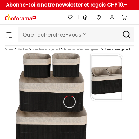
Abonne-toi à notre newsletter et reçois CHF 10.-
Menu
Accueil
Meubles
Meubles de rangement
Paniers & boîtes de rangement
Paniers de rangement