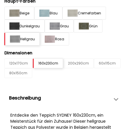
Haupt-Farben
Beige
Blau
Cremefarben
Dunkelgrau
Grau
Grün
Hellgrau
Rosa
Dimensionen
120x170cm
160x230cm
200x290cm
60x115cm
80x150cm
Beschreibung
Entdecke den Teppich SYDNEY 160x230cm, ein
Meisterstück für dein Zuhause! Dieser hellgraue
Teppich aus Polyester wurde in Belgien hergestellt