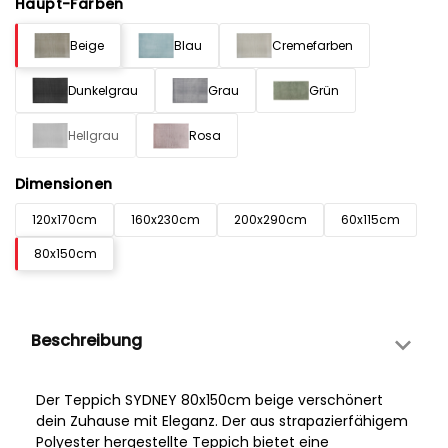
Haupt-Farben
Beige
Blau
Cremefarben
Dunkelgrau
Grau
Grün
Hellgrau
Rosa
Dimensionen
120x170cm
160x230cm
200x290cm
60x115cm
80x150cm
Beschreibung
Der Teppich SYDNEY 80x150cm beige verschönert
dein Zuhause mit Eleganz. Der aus strapazierfähigem
Polyester hergestellte Teppich bietet eine