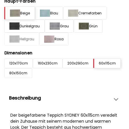
Haupt-Farben
Beige
Blau
Cremefarben
Dunkelgrau
Grau
Grün
Hellgrau
Rosa
Dimensionen
120x170cm
160x230cm
200x290cm
60x115cm
80x150cm
Beschreibung
Der beigefarbene Teppich SYDNEY 60x115cm veredelt
dein Zuhause mit seinem modernen und warmen
Look. Der Teppich besteht aus hochwertigem