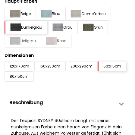
Haupt-Farben
Beige
Blau
Cremefarben
Dunkelgrau
Grau
Grün
Hellgrau
Rosa
Dimensionen
120x170cm
160x230cm
200x290cm
60x115cm
80x150cm
Beschreibung
Der Teppich SYDNEY 60x115cm bringt mit seiner
dunkelgrauen Farbe einen Hauch von Eleganz in dein
Zuhause. Aus weichem Polyester gefertigt, fühlt sich