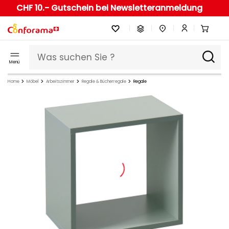
CHF 10.- Gutschein bei Newsletteranmeldung
Menü
Home
Möbel
Arbeitszimmer
Regale & Bücherregale
Regale